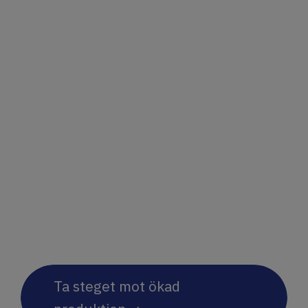
även fås i en manuell
version med justerbar
broms. För övriga
justeringar, som rotation av
ny coil och expansion för
fastsättning, sker
hanteringen manuellt.
Ta steget mot ökad