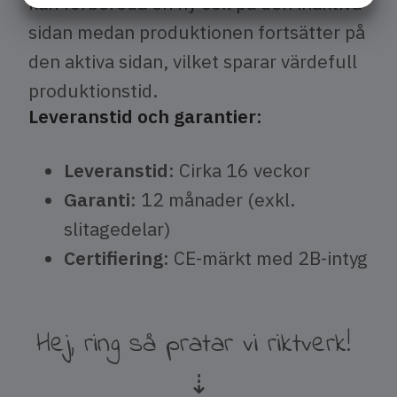
kan förbereda en ny coil på den inaktiva
MARKNADSFÖRING
STATISTIK
sidan medan produktionen fortsätter på
den aktiva sidan, vilket sparar värdefull
produktionstid.
Leveranstid och garantier:
Leveranstid:
Cirka 16 veckor
Garanti:
12 månader (exkl.
slitagedelar)
Certifiering:
CE-märkt med 2B-intyg
Hej, ring så pratar vi riktverk!
​​​​​​​⇣