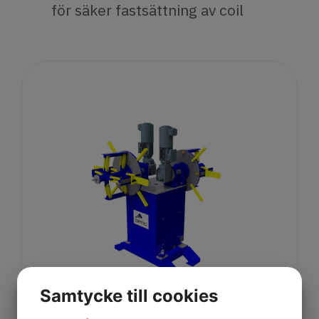
för säker fastsättning av coil
Samtycke till cookies