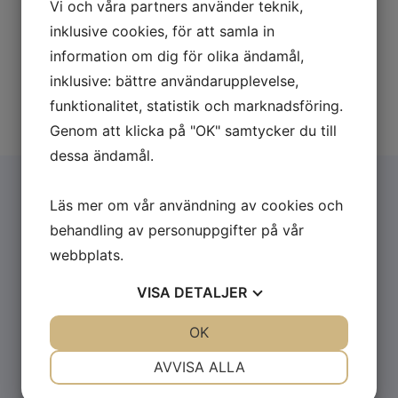
Vi och våra partners använder teknik,
inklusive cookies, för att samla in
information om dig för olika ändamål,
inklusive: bättre användarupplevelse,
funktionalitet, statistik och marknadsföring.
Genom att klicka på "OK" samtycker du till
dessa ändamål.
Läs mer om vår användning av cookies och
behandling av personuppgifter på vår
webbplats.
VISA
DETALJER
Besparingar:
JA
NEJ
OK
JA
NEJ
ORTIC dubbelhaspel minskar
NÖDVÄNDIG
INSTÄLLNINGAR
AVVISA ALLA
stilleståndstiden genom att operatören
JA
NEJ
JA
NEJ