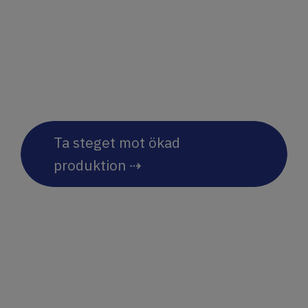
produktväxling och smidigt
underhåll – perfekta för
effektiv produktion
Ta steget mot ökad
produktion ⇢