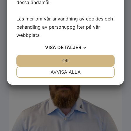
dessa ändamål.
Hej, ring så pratar vi kassett!
​​​​​​​⇣
Läs mer om vår användning av cookies och
behandling av personuppgifter på vår
webbplats.
VISA
DETALJER
JA
NEJ
OK
JA
NEJ
NÖDVÄNDIG
INSTÄLLNINGAR
AVVISA ALLA
JA
NEJ
JA
NEJ
MARKNADSFÖRING
STATISTIK