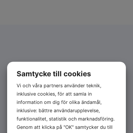
Samtycke till cookies
ORTIC VV40
Vi och våra partners använder teknik,
Materialtjocklek:
0,5–1,5 mm
inklusive cookies, för att samla in
Max bandbredd:
300 mm
information om dig för olika ändamål,
Max hastighet:
40 m/min
inklusive: bättre användarupplevelse,
funktionalitet, statistik och marknadsföring.
Genom att klicka på "OK" samtycker du till