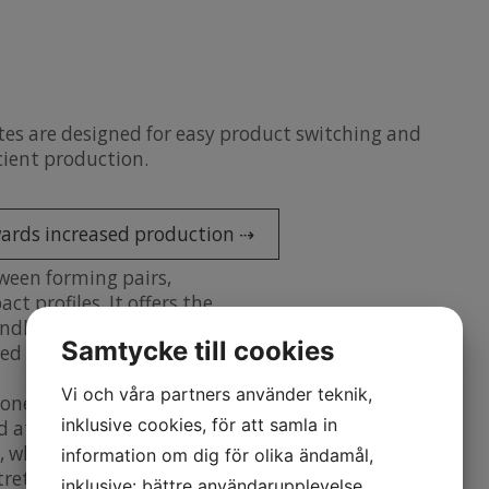
tes are designed for easy product switching and
ient production.
wards increased production ⇢
ween forming pairs,
t profiles. It offers the
indle-adjustable upper
Samtycke till cookies
ed position indicators for
Vi och våra partners använder teknik,
ne production line. For
inklusive cookies, för att samla in
 at the start of the
while 4-pair cassettes are
information om dig för olika ändamål,
stretching and maintain
inklusive: bättre användarupplevelse,