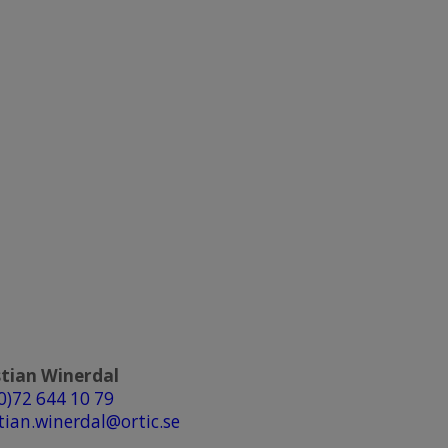
stian Winerdal
(0)72 644 10 79
tian.winerdal@ortic.se