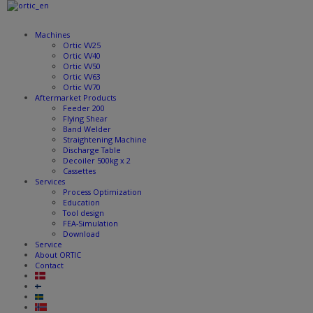
Machines
Ortic VV25
Ortic VV40
Ortic VV50
Ortic VV63
Ortic VV70
Aftermarket Products
Feeder 200
Flying Shear
Band Welder
Straightening Machine
Discharge Table
Decoiler 500kg x 2
Cassettes
Services
Process Optimization
Education
Tool design
FEA-Simulation
Download
Service
About ORTIC
Contact
DK
FI
SE
NO