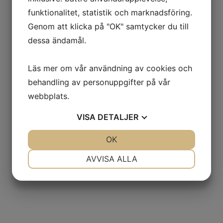
funktionalitet, statistik och marknadsföring.
Genom att klicka på "OK" samtycker du till
dessa ändamål.
Läs mer om vår användning av cookies och
behandling av personuppgifter på vår
webbplats.
VISA
DETALJER
JA
NEJ
OK
JA
NEJ
NÖDVÄNDIG
INSTÄLLNINGAR
AVVISA ALLA
JA
NEJ
JA
NEJ
MARKNADSFÖRING
STATISTIK