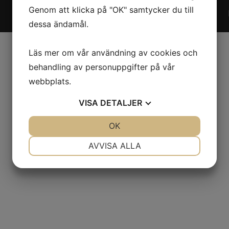
Genom att klicka på "OK" samtycker du till
dessa ändamål.
Läs mer om vår användning av cookies och
behandling av personuppgifter på vår
webbplats.
VISA
DETALJER
JA
NEJ
OK
JA
NEJ
NÖDVÄNDIG
INSTÄLLNINGAR
AVVISA ALLA
JA
NEJ
JA
NEJ
MARKNADSFÖRING
STATISTIK