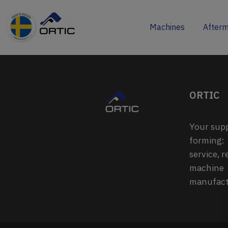
Machines
Afterm
ORTIC
Your suppl
forming:
service, r
machine
manufact