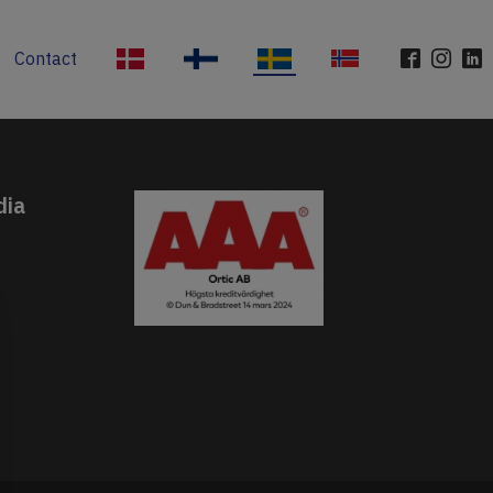
Contact
DK
FI
SE
NO
dia