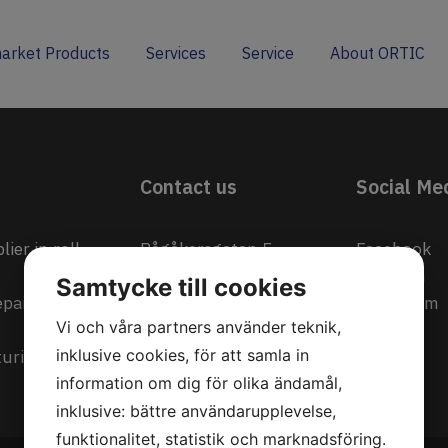
arket Products
Services
Service
About ORTIC
Contact us
Social Me
ier in roll
Rågåkersgatan 5
Facebook
781 74 Borlänge
LinkedIn
Samtycke till cookies
epair, and
Instagram
Vi och våra partners använder teknik,
+46 (0)243 23 33 40
uring
info@ortic.se
inklusive cookies, för att samla in
information om dig för olika ändamål,
inklusive: bättre användarupplevelse,
funktionalitet, statistik och marknadsföring.